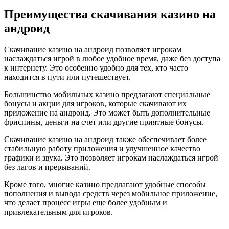
Преимущества скачивания казино на
андроид
Скачивание казино на андроид позволяет игрокам
наслаждаться игрой в любое удобное время, даже без доступа
к интернету. Это особенно удобно для тех, кто часто
находится в пути или путешествует.
Большинство мобильных казино предлагают специальные
бонусы и акции для игроков, которые скачивают их
приложение на андроид. Это может быть дополнительные
фриспины, деньги на счет или другие приятные бонусы.
Скачивание казино на андроид также обеспечивает более
стабильную работу приложения и улучшенное качество
графики и звука. Это позволяет игрокам наслаждаться игрой
без лагов и прерываний.
Кроме того, многие казино предлагают удобные способы
пополнения и вывода средств через мобильное приложение,
что делает процесс игры еще более удобным и
привлекательным для игроков.