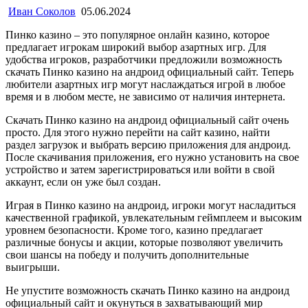
Иван Соколов
05.06.2024
Пинко казино – это популярное онлайн казино, которое
предлагает игрокам широкий выбор азартных игр. Для
удобства игроков, разработчики предложили возможность
скачать Пинко казино на андроид официальный сайт. Теперь
любители азартных игр могут наслаждаться игрой в любое
время и в любом месте, не зависимо от наличия интернета.
Скачать Пинко казино на андроид официальный сайт очень
просто. Для этого нужно перейти на сайт казино, найти
раздел загрузок и выбрать версию приложения для андроид.
После скачивания приложения, его нужно установить на свое
устройство и затем зарегистрироваться или войти в свой
аккаунт, если он уже был создан.
Играя в Пинко казино на андроид, игроки могут насладиться
качественной графикой, увлекательным геймплеем и высоким
уровнем безопасности. Кроме того, казино предлагает
различные бонусы и акции, которые позволяют увеличить
свои шансы на победу и получить дополнительные
выигрыши.
Не упустите возможность скачать Пинко казино на андроид
официальный сайт и окунуться в захватывающий мир