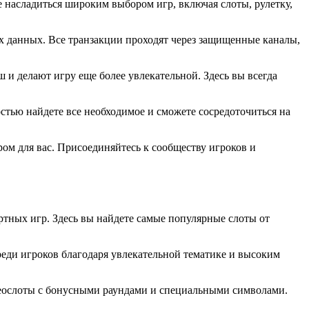
 насладиться широким выбором игр, включая слоты, рулетку,
х данных. Все транзакции проходят через защищенные каналы,
и делают игру еще более увлекательной. Здесь вы всегда
стью найдете все необходимое и сможете сосредоточиться на
ом для вас. Присоединяйтесь к сообществу игроков и
ртных игр. Здесь вы найдете самые популярные слоты от
реди игроков благодаря увлекательной тематике и высоким
деослоты с бонусными раундами и специальными символами.