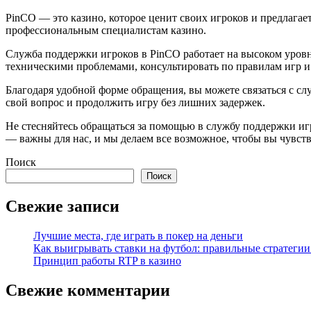
PinCO — это казино, которое ценит своих игроков и предлагае
профессиональным специалистам казино.
Служба поддержки игроков в PinCO работает на высоком уров
техническими проблемами, консультировать по правилам игр и
Благодаря удобной форме обращения, вы можете связаться с слу
свой вопрос и продолжить игру без лишних задержек.
Не стесняйтесь обращаться за помощью в службу поддержки иг
— важны для нас, и мы делаем все возможное, чтобы вы чувств
Поиск
Поиск
Свежие записи
Лучшие места, где играть в покер на деньги
Как выигрывать ставки на футбол: правильные стратегии
Принцип работы RTP в казино
Свежие комментарии