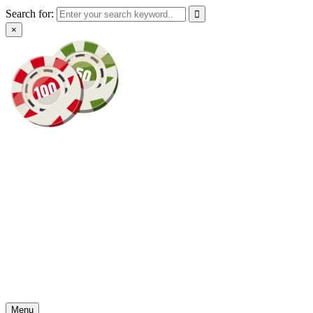
Skip
Search for:
to
×
content
rostend.su
Бонус Пинко казино
Menu