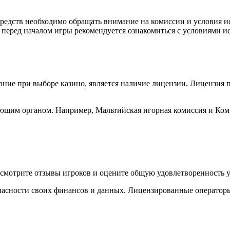
редств необходимо обращать внимание на комиссии и условия и
 перед началом игры рекомендуется ознакомиться с условиями 
ние при выборе казино, является наличие лицензии. Лицензия п
ющим органом. Например, Мальтийская игорная комиссия и Ком
осмотрите отзывы игроков и оцените общую удовлетворенность у
пасности своих финансов и данных. Лицензированные операторы