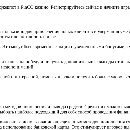
джекпот в PinCO казино. Регистрируйтесь сейчас и начните игр
ентов казино для привлечения новых клиентов и удержания уже
зиты или активность в игре.
. Это могут быть временные акции с увеличенными бонусами, 
ои шансы на победу и получить дополнительные выгоды от игры
и недопониманий.
ельной и интересной, помогая игрокам получить больше удоволь
во методов пополнения и вывода средств. Среди них можно выд
ыбрать наиболее подходящий для себя способ проведения финан
вилегии за использование определенных методов пополнения сч
а использование банковской карты. Это стимулирует игроков в