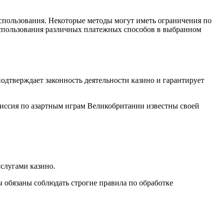
спользования. Некоторые методы могут иметь ограничения по
использования различных платежных способов в выбранном
одтверждает законность деятельности казино и гарантирует
иссия по азартным играм Великобритании известны своей
слугами казино.
 обязаны соблюдать строгие правила по обработке