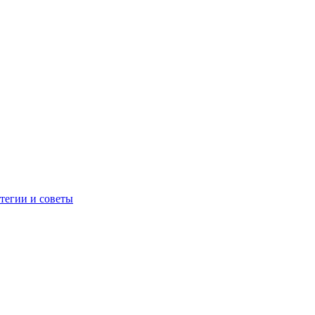
тегии и советы